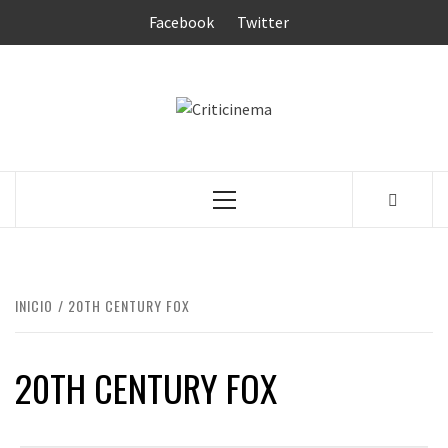
Saltar
Facebook
Twitter
al
contenido
CRITICINEM
Menú
principal
INICIO
20TH CENTURY FOX
20TH CENTURY FOX