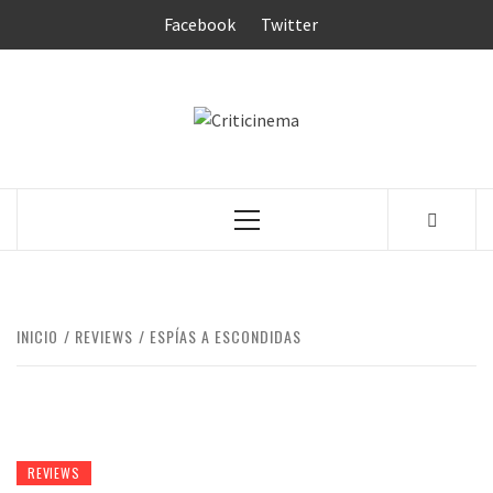
Saltar
Facebook
Twitter
al
contenido
CRITICINEM
Menú
principal
INICIO
REVIEWS
ESPÍAS A ESCONDIDAS
REVIEWS