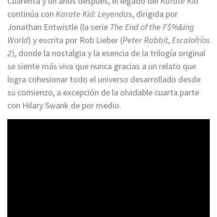
Cuarenta y un años después, el legado del
Karate Kid
continúa con
Karate Kid: Leyenda
s, dirigida por
Jonathan Entwistle (la serie
The End of the F$%&ing
World
) y escrita por Rob Lieber (
Peter Rabbit
,
Escalofríos
2
), donde la nostalgia y la esencia de la trilogía original
se siente más viva que nunca gracias a un relato que
logra cohesionar todo el universo desarrollado desde
su comienzo, a excepción de la olvidable cuarta parte
con Hilary Swank de por medio.