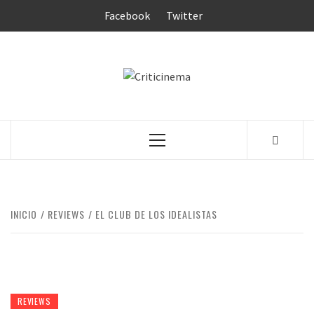
Saltar
Facebook
Twitter
al
contenido
CRITICINEM
Menú
principal
INICIO
REVIEWS
EL CLUB DE LOS IDEALISTAS
REVIEWS