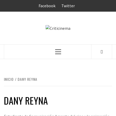
Saltar
Facebook
Twitter
al
contenido
CRITICINEM
Menú
principal
INICIO
DANY REYNA
DANY REYNA