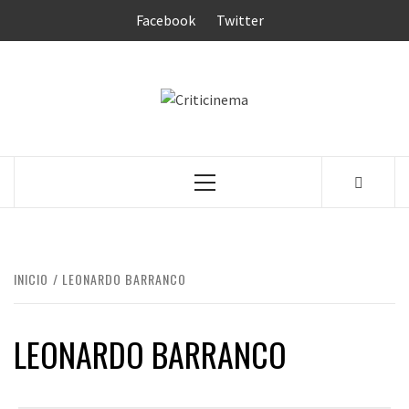
Saltar
Facebook
Twitter
al
contenido
CRITICINEM
Menú
principal
INICIO
LEONARDO BARRANCO
LEONARDO BARRANCO