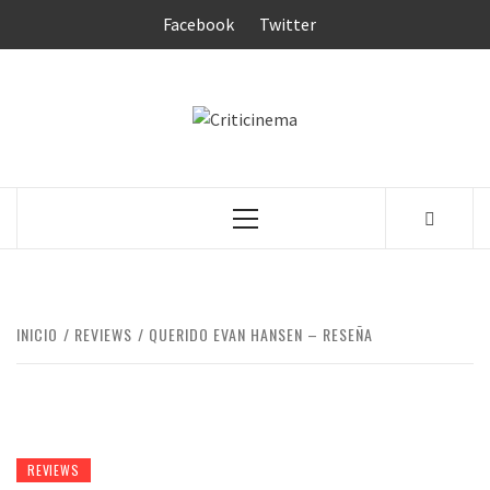
Saltar
Facebook
Twitter
al
contenido
CRITICINEM
Menú
principal
INICIO
REVIEWS
QUERIDO EVAN HANSEN – RESEÑA
REVIEWS