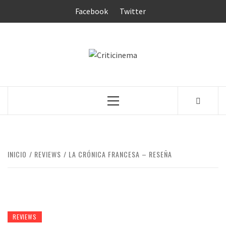
Saltar
Facebook
Twitter
al
contenido
CRITICINEM
Menú
principal
INICIO
REVIEWS
LA CRÓNICA FRANCESA – RESEÑA
REVIEWS