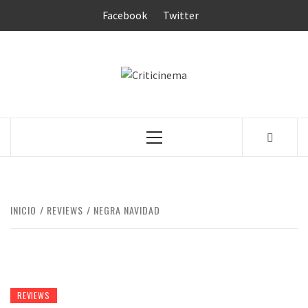
Saltar
Facebook
Twitter
al
contenido
CRITICINEM
Menú
principal
INICIO
REVIEWS
NEGRA NAVIDAD
REVIEWS