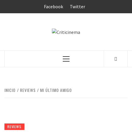
Saltar
Facebook
Twitter
al
contenido
CRITICINEM
Menú
principal
INICIO
REVIEWS
MI ÚLTIMO AMIGO
REVIEWS