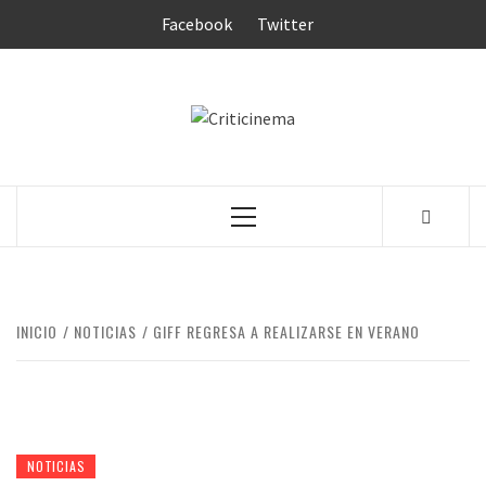
Saltar
Facebook
Twitter
al
contenido
CRITICINEM
Menú
principal
INICIO
NOTICIAS
GIFF REGRESA A REALIZARSE EN VERANO
NOTICIAS