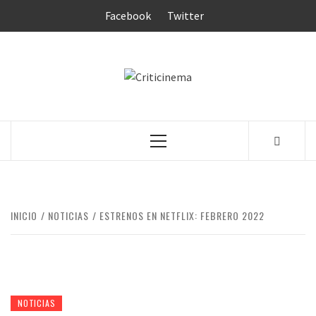
Saltar
Facebook
Twitter
al
contenido
CRITICINEM
Menú
principal
INICIO
NOTICIAS
ESTRENOS EN NETFLIX: FEBRERO 2022
NOTICIAS