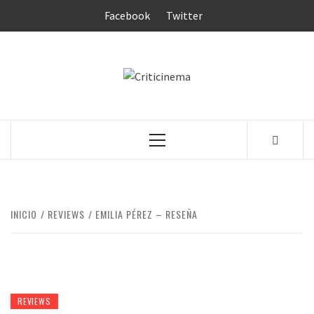
Saltar
Facebook
Twitter
al
contenido
CRITICINEM
Menú
principal
INICIO
REVIEWS
EMILIA PÉREZ – RESEÑA
REVIEWS