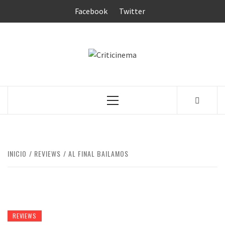
Saltar
Facebook
Twitter
al
contenido
CRITICINEM
Menú
principal
INICIO
REVIEWS
AL FINAL BAILAMOS
REVIEWS