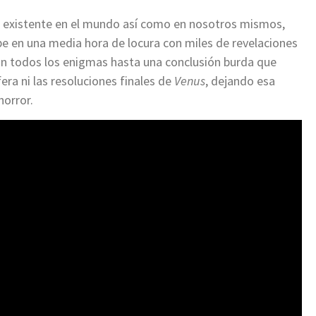
mal existente en el mundo así como en nosotros mismos,
e en una media hora de locura con miles de revelaciones
an todos los enigmas hasta una conclusión burda que
era ni las resoluciones finales de
Venus
, dejando esa
horror.