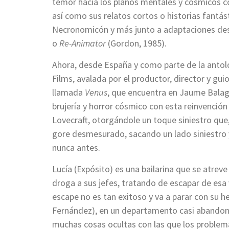
temor hacia los planos mentales y cósmicos c
así como sus relatos cortos o historias fantá
Necronomicón y más junto a adaptaciones de
o
Re-Animator
(Gordon, 1985).
Ahora, desde España y como parte de la anto
Films, avalada por el productor, director y gui
llamada
Venus
, que encuentra en Jaume Balagu
brujería y horror cósmico con esta reinvención 
Lovecraft, otorgándole un toque siniestro que
gore desmesurado, sacando un lado siniestro
nunca antes.
Lucía (Expósito) es una bailarina que se atrev
droga a sus jefes, tratando de escapar de esa 
escape no es tan exitoso y va a parar con su 
Fernández), en un departamento casi abandon
muchas cosas ocultas con las que los proble