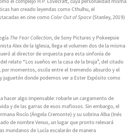
omo el complejo H.P. Lovecraft, cuya personalidad misma
sticas han creado leyendas como Cthulhu, el
stacadas en cine como
Color Out of Space
(Stanley, 2019)
logía
The Fear Collection
, de Sony Pictures y Pokeepsie
onista Alex de la Iglesia, llega el volumen dos de la misma
eró al director de orquesta para esta sinfonía de
del relato “Los sueños en la casa de la bruja”, del citado
, por momentos, oscila entre el tremendo absurdo y el
 y juguetón donde podemos ver a Ester Expósito como
e a hacer algo impensable: robarle un cargamento de
vida y de las garras de esos mafiosos. Sin embargo, el
hermana Rocío (Ángela Cremonte) y su sobrina Alba (Inés
ado de nombre Venus, un lugar que pronto relevará
mas mundanos de Lucía escalarán de manera