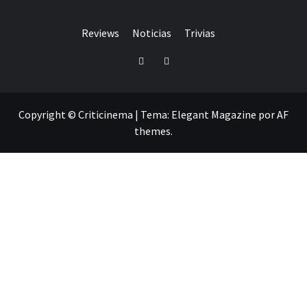
Reviews
Noticias
Trivias
Twitter
Facebook
Copyright © Criticinema
|
Tema:
Elegant Magazine
por
AF
themes
.