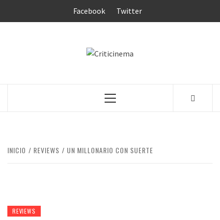
Saltar
Facebook
Twitter
al
contenido
CRITICINEM
Menú
principal
INICIO
REVIEWS
UN MILLONARIO CON SUERTE
REVIEWS