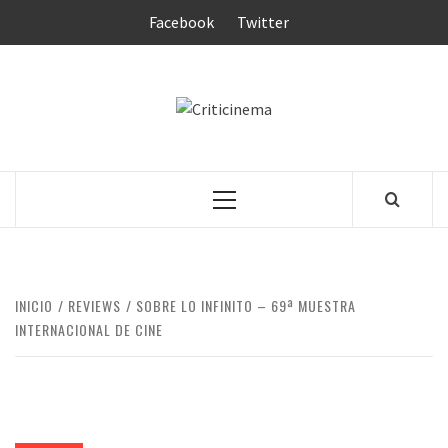
Saltar
Facebook
Twitter
al
contenido
CRITICINEM
Menú
principal
INICIO
REVIEWS
SOBRE LO INFINITO – 69ª MUESTRA
INTERNACIONAL DE CINE