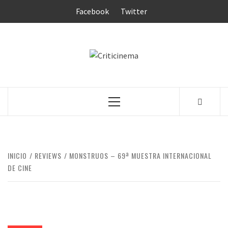
Saltar
Facebook
Twitter
al
contenido
CRITICINEM
Menú
principal
INICIO
REVIEWS
MONSTRUOS – 69ª MUESTRA INTERNACIONAL
DE CINE