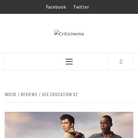
Saltar
Facebook
Twitter
al
contenido
CRITICINEM
Menú
principal
INICIO
REVIEWS
SEX EDUCATION S2