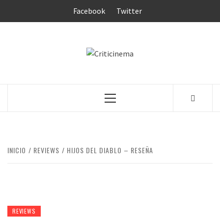
Saltar
Facebook
Twitter
al
contenido
CRITICINEM
Menú
principal
INICIO
REVIEWS
HIJOS DEL DIABLO – RESEÑA
REVIEWS