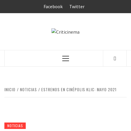
Saltar
Facebook
Twitter
al
contenido
CRITICINEM
Menú
principal
INICIO
NOTICIAS
ESTRENOS EN CINÉPOLIS KLIC: MAYO 2021
NOTICIAS