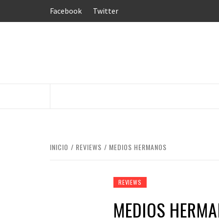
Saltar
Facebook
Twitter
al
contenido
INICIO
REVIEWS
MEDIOS HERMANOS
REVIEWS
MEDIOS HERM