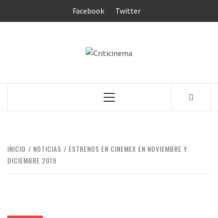
Saltar
Facebook
Twitter
al
contenido
CRITICINEM
Menú
principal
INICIO
NOTICIAS
ESTRENOS EN CINEMEX EN NOVIEMBRE Y
DICIEMBRE 2019