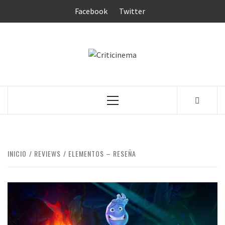
Saltar
Facebook
Twitter
al
contenido
CRITICINEM
Menú
principal
INICIO
REVIEWS
ELEMENTOS – RESEÑA