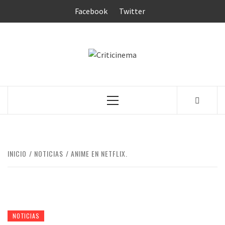
Saltar
Facebook
Twitter
al
contenido
CRITICINEM
Menú
principal
INICIO
NOTICIAS
ANIME EN NETFLIX.
NOTICIAS