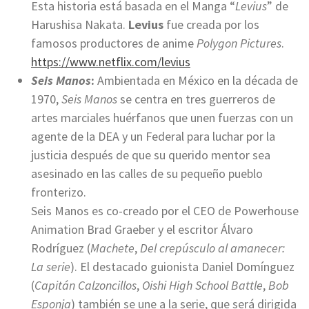
Esta historia está basada en el Manga “
Levius
” de
Harushisa Nakata.
Levius
fue creada por los
famosos productores de anime
Polygon Pictures
.
https://www.netflix.com/levius
Seis Manos
:
Ambientada en México en la década de
1970,
Seis Manos
se centra en tres guerreros de
artes marciales huérfanos que unen fuerzas con un
agente de la DEA y un Federal para luchar por la
justicia después de que su querido mentor sea
asesinado en las calles de su pequeño pueblo
fronterizo.
Seis Manos es co-creado por el CEO de Powerhouse
Animation Brad Graeber y el escritor Álvaro
Rodríguez (
Machete
,
Del crepúsculo al amanecer:
La serie
). El destacado guionista Daniel Domínguez
(
Capitán Calzoncillos
,
Oishi High School Battle
,
Bob
Esponja
) también se une a la serie, que será dirigida