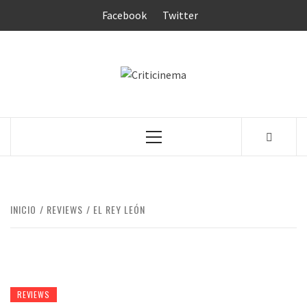
Saltar
Facebook
Twitter
al
contenido
CRITICINEM
Menú
principal
INICIO
REVIEWS
EL REY LEÓN
REVIEWS