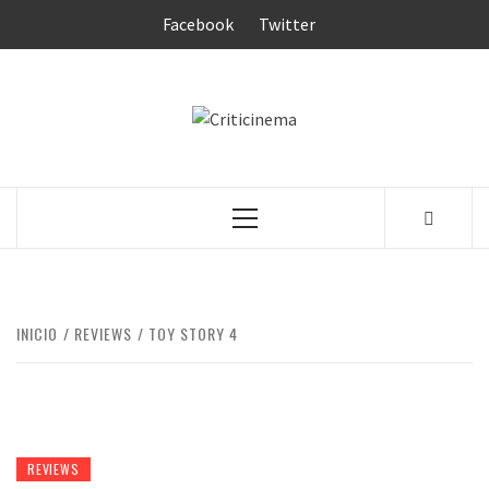
Saltar
Facebook
Twitter
al
contenido
CRITICINEM
Menú
principal
INICIO
REVIEWS
TOY STORY 4
REVIEWS