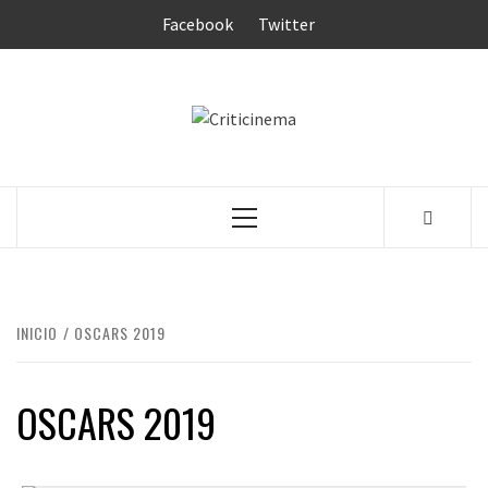
Saltar
Facebook
Twitter
al
contenido
CRITICINEM
Menú
principal
INICIO
OSCARS 2019
OSCARS 2019