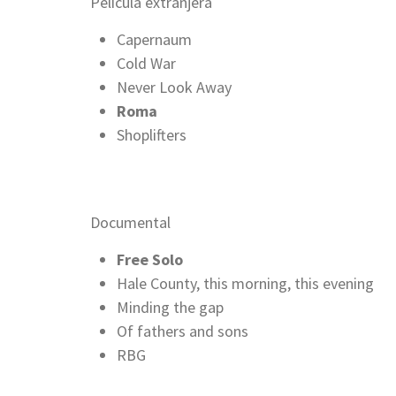
Película extranjera
Capernaum
Cold War
Never Look Away
Roma
Shoplifters
Documental
Free Solo
Hale County, this morning, this evening
Minding the gap
Of fathers and sons
RBG