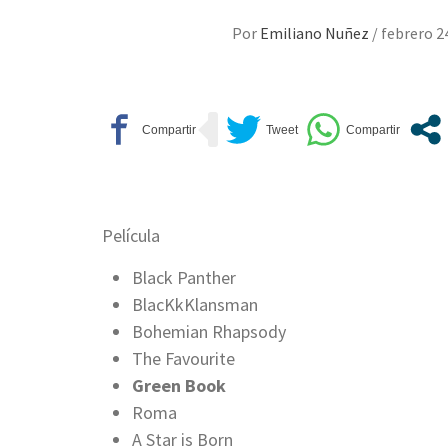
Por
Emiliano Nuñez
/
febrero 2
Película
Black Panther
BlacKkKlansman
Bohemian Rhapsody
The Favourite
Green Book
Roma
A Star is Born