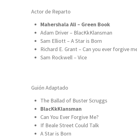
Actor de Reparto
Mahershala Ali – Green Book
Adam Driver – BlacKkKlansman
Sam Elliott – A Star is Born
Richard E. Grant – Can you ever forgive m
Sam Rockwell – Vice
Guión Adaptado
The Ballad of Buster Scruggs
BlacKkKlansman
Can You Ever Forgive Me?
If Beale Street Could Talk
A Star is Born