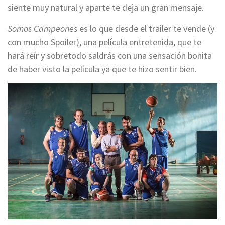
siente muy natural y aparte te deja un gran mensaje.
Somos Campeones
es lo que desde el trailer te vende (y
con mucho Spoiler), una película entretenida, que te
hará reír y sobretodo saldrás con una sensación bonita
de haber visto la película ya que te hizo sentir bien.