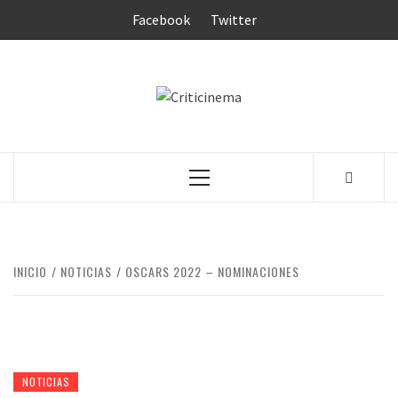
Saltar
Facebook
Twitter
al
contenido
CRITICINEM
Menú
principal
INICIO
NOTICIAS
OSCARS 2022 – NOMINACIONES
NOTICIAS