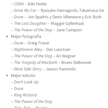
–
CODA –
Siân Heder
–
Drive My Car
– Ryusuke Hamaguchi, Takamasa Oe
–
Dune
– Jon Spaihts y Denis Villeneuve y Eric Roth
–
The Lost Daughter
– Maggie Gyllenhaal
–
The Power of the Dog
– Jane Campion
Mejor fotografía
–
Dune
– Greig Fraser
–
Nightmare Alley –
Dan Laustsen
–
The Power of the Dog
– Ari Wegner
–
The Tragedy of Macbeth
– Bruno Delbonnel
–
West Side Story
– Janusz Kaminski
Mejor edición
–
Don’t Look Up
–
Dune
–
King Richard
–
The Power of the Dog
–
Tick, Tick… Boom!