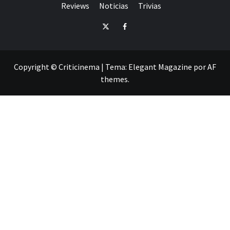
Reviews
Noticias
Trivias
Twitter
Facebook
Copyright © Criticinema
|
Tema:
Elegant Magazine
por
AF
themes
.