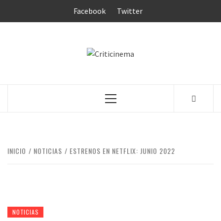
Saltar
Facebook
Twitter
al
contenido
CRITICINEM
Menú
principal
INICIO
NOTICIAS
ESTRENOS EN NETFLIX: JUNIO 2022
NOTICIAS