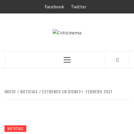
Saltar
Facebook
Twitter
al
contenido
CRITICINEM
Menú
principal
INICIO
NOTICIAS
ESTRENOS EN DISNEY+: FEBRERO 2021
NOTICIAS