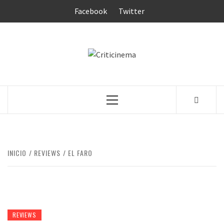
Saltar
Facebook
Twitter
al
contenido
CRITICINEM
Menú
principal
INICIO
REVIEWS
EL FARO
REVIEWS