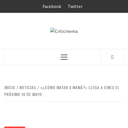
Saltar
Facebook
Twitter
al
contenido
CRITICINEM
Menú
principal
INICIO
NOTICIAS
«¿CÓMO MATAR A MAMÁ?» LLEGA A CINES EL
PRÓXIMO 10 DE MAYO