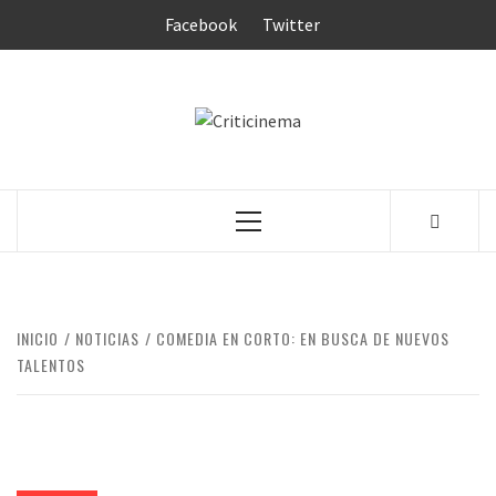
Saltar
Facebook
Twitter
al
contenido
CRITICINEM
Menú
principal
INICIO
NOTICIAS
COMEDIA EN CORTO: EN BUSCA DE NUEVOS
TALENTOS