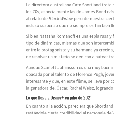
La directora australiana Cate Shortland trata d
los 70s, especialmente las de James Bond (véas
al relato de
Black Widow
pero demuestra cierta
incluso suspenso que no siempre es tan bien l
Si bien Natasha Romanoff es una espía rusa y
tipo de dinámicas, mismas que son intercambi
entre la protagonista y su hermana ya crecida,
de resolver un misterio se dedican a patear tr
Aunque Scarlett Johansson es una muy buena Vi
opacada por el talento de Florence Pugh, jove
interesante y que, en este filme, se lleva por 
la ganadora del Óscar, Rachel Weisz, logrando 
Lo que llega a Disney+ en julio de 2021
En cuanto a la acción, pareciera que Shortlan
restándole cierta credibilidad al personaje d