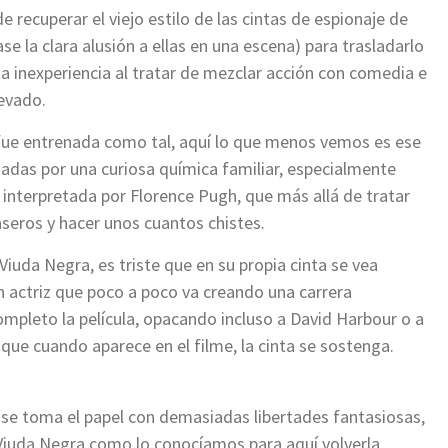
e recuperar el viejo estilo de las cintas de espionaje de
e la clara alusión a ellas en una escena) para trasladarlo
 inexperiencia al tratar de mezclar acción con comedia e
levado.
 fue entrenada como tal, aquí lo que menos vemos es ese
adas por una curiosa química familiar, especialmente
 interpretada por Florence Pugh, que más allá de tratar
aseros y hacer unos cuantos chistes.
uda Negra, es triste que en su propia cinta se vea
n actriz que poco a poco va creando una carrera
completo la película, opacando incluso a David Harbour o a
que cuando aparece en el filme, la cinta se sostenga.
d se toma el papel con demasiadas libertades fantasiosas,
e Viuda Negra como lo conocíamos para aquí volverla