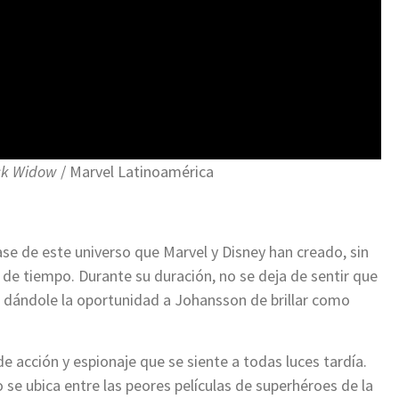
ck Widow
/ Marvel Latinoamérica
fase de este universo que Marvel y Disney han creado, sin
de tiempo. Durante su duración, no se deja de sentir que
 dándole la oportunidad a Johansson de brillar como
e acción y espionaje que se siente a todas luces tardía.
se ubica entre las peores películas de superhéroes de la