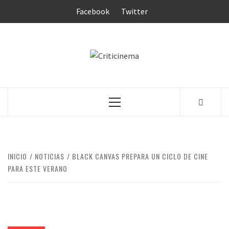
Saltar
Facebook
Twitter
al
contenido
CRITICINEM
Menú
principal
INICIO
NOTICIAS
BLACK CANVAS PREPARA UN CICLO DE CINE
PARA ESTE VERANO