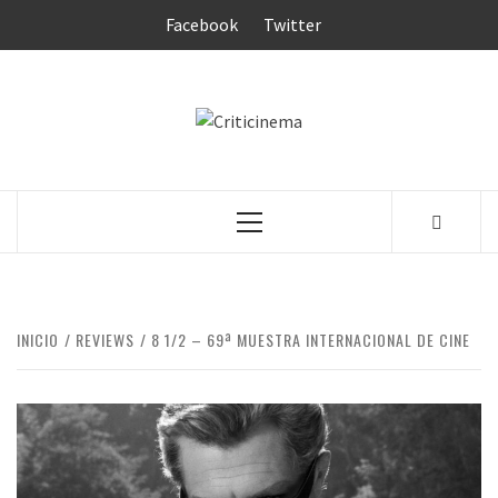
Saltar
Facebook
Twitter
al
contenido
CRITICINEM
Menú
principal
INICIO
REVIEWS
8 1/2 – 69ª MUESTRA INTERNACIONAL DE CINE