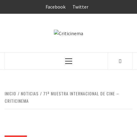
Saltar
Facebook
Twitter
al
contenido
CRITICINEM
Menú
principal
INICIO
NOTICIAS
71ª MUESTRA INTERNACIONAL DE CINE –
CRITICINEMA