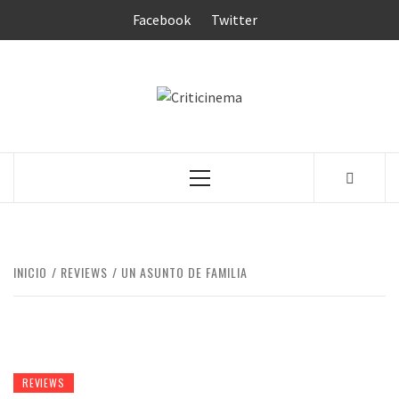
Saltar
Facebook
Twitter
al
contenido
CRITICINEM
Menú
principal
INICIO
REVIEWS
UN ASUNTO DE FAMILIA
REVIEWS