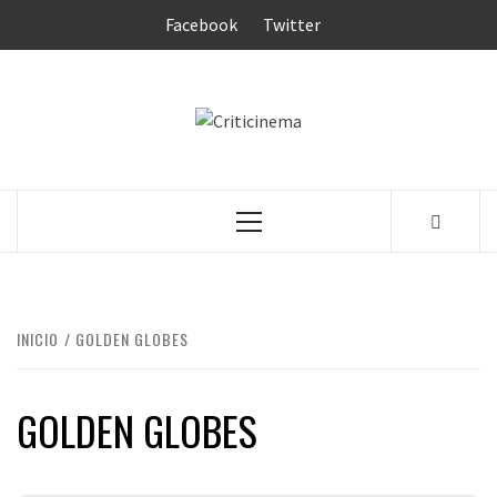
Saltar
Facebook
Twitter
al
contenido
CRITICINEM
Menú
principal
INICIO
GOLDEN GLOBES
GOLDEN GLOBES