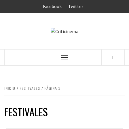
Saltar
Facebook
Twitter
al
contenido
CRITICINEM
Menú
principal
INICIO
FESTIVALES
PÁGINA 3
FESTIVALES