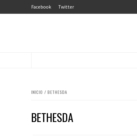
Saltar
Facebook
Twitter
al
contenido
INICIO
BETHESDA
BETHESDA