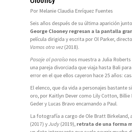
Por Melanie Claudia Enríquez Fuentes
Seis años después de su última aparición junt
George Clooney regresan a la pantalla gra
película dirigida y escrita por Ol Parker, dire
Vamos otra vez
(2018).
Pasaje al paraíso
nos muestra a Julia Roberts
una pareja divorciada que viaja hasta Bali par
error en el que ellos cayeron hace 25 años: cas
El elenco, que da vida a personajes bastante
oro, por Kaitlyn Dever como Lily Cotton, Billi
Geder y Lucas Bravo encarnando a Paul.
La fotografía a cargo de Ole Bratt Birkeland
(2017) y
Judy
(2019),
retrata de una forma m
un dato interesante que suele ocurrir mucho de