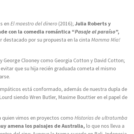
os en
El maestro del dinero
(2016);
Julia Roberts y
nde con la comedia romántica “
Pasaje al paraíso
”,
ctor destacado por su propuesta en la cinta
Mamma Mia!
 y George Clooney como Georgia Cotton y David Cotton;
a evitar que su hija recién graduada cometa el mismo
arse.
 simpáticos está conformado, además de nuestra dupla de
e Lourd siendo Wren Butler, Maxime Bouttier en el papel de
, a quien vimos en proyectos como
Historias de ultratumba
uy amena los paisajes de Australia,
lo que nos lleva a
ntro del cine: Aunque la trama sucede en Bali, Indonesia,