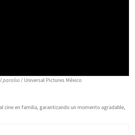
l paraíso
/ Universal Pictures México
r al cine en familia, garantizando un momento agradable,