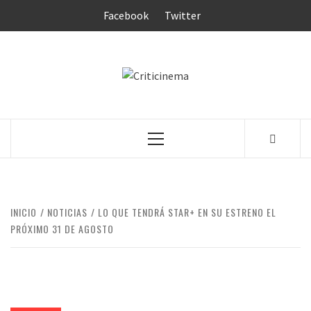
Saltar
Facebook
Twitter
al
contenido
CRITICINEM
Menú
principal
INICIO
NOTICIAS
LO QUE TENDRÁ STAR+ EN SU ESTRENO EL
PRÓXIMO 31 DE AGOSTO