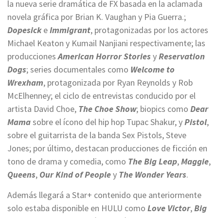
la nueva serie dramática de FX basada en la aclamada
novela gráfica por Brian K. Vaughan y Pia Guerra.;
Dopesick
e
Immigrant
, protagonizadas por los actores
Michael Keaton y Kumail Nanjiani respectivamente; las
producciones
American Horror Stories
y
Reservation
Dogs
; series documentales como
Welcome to
Wrexham
, protagonizada por Ryan Reynolds y Rob
McElhenney; el ciclo de entrevistas conducido por el
artista David Choe,
The Choe Show
; biopics como
Dear
Mama
sobre el ícono del hip hop Tupac Shakur, y
Pistol
,
sobre el guitarrista de la banda Sex Pistols, Steve
Jones; por último, destacan producciones de ficción en
tono de drama y comedia, como
The Big Leap
,
Maggie
,
Queens
,
Our Kind of People
y
The Wonder Years
.
Además llegará a Star+ contenido que anteriormente
solo estaba disponible en HULU como
Love Victor
,
Big