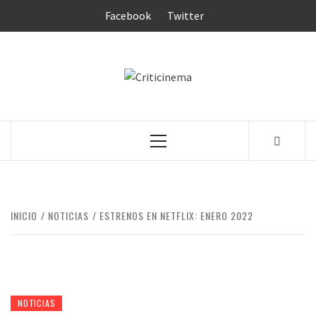
Saltar
Facebook
Twitter
al
contenido
CRITICINEM
Menú
principal
INICIO
NOTICIAS
ESTRENOS EN NETFLIX: ENERO 2022
NOTICIAS