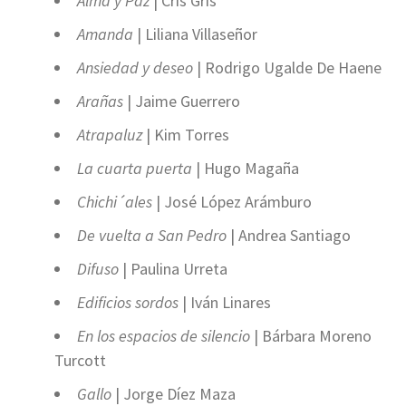
Alma y Paz
| Cris Gris
Amanda
| Liliana Villaseñor
Ansiedad y deseo
| Rodrigo Ugalde De Haene
Arañas
| Jaime Guerrero
Atrapaluz
| Kim Torres
La cuarta puerta
| Hugo Magaña
Chichi´ales
| José López Arámburo
De vuelta a San Pedro
| Andrea Santiago
Difuso
| Paulina Urreta
Edificios sordos
| Iván Linares
En los espacios de silencio
| Bárbara Moreno
Turcott
Gallo
| Jorge Díez Maza