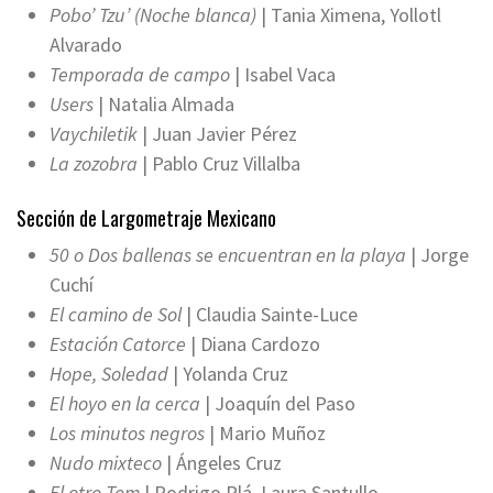
Pobo’ Tzu’ (Noche blanca)
| Tania Ximena, Yollotl
Alvarado
Temporada de campo
| Isabel Vaca
Users
| Natalia Almada
Vaychiletik
| Juan Javier Pérez
La zozobra
| Pablo Cruz Villalba
Sección de Largometraje Mexicano
50 o Dos ballenas se encuentran en la playa
| Jorge
Cuchí
El camino de Sol
| Claudia Sainte-Luce
Estación Catorce
| Diana Cardozo
Hope, Soledad
| Yolanda Cruz
El hoyo en la cerca
| Joaquín del Paso
Los minutos negros
| Mario Muñoz
Nudo mixteco
| Ángeles Cruz
El otro Tom
| Rodrigo Plá, Laura Santullo