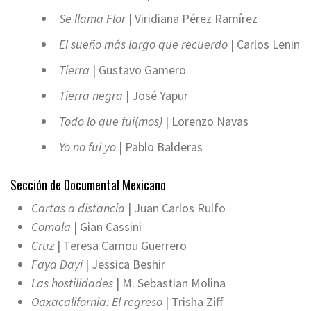
Se llama Flor
| Viridiana Pérez Ramírez
El sueño más largo que recuerdo
| Carlos Lenin
Tierra
| Gustavo Gamero
Tierra negra
| José Yapur
Todo lo que fui(mos)
| Lorenzo Navas
Yo no fui yo
| Pablo Balderas
Sección de Documental Mexicano
Cartas a distancia
| Juan Carlos Rulfo
Comala
| Gian Cassini
Cruz
| Teresa Camou Guerrero
Faya Dayi
| Jessica Beshir
Las hostilidades
| M. Sebastian Molina
Oaxacalifornia: El regreso
| Trisha Ziff