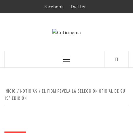
Saltar
Facebook
Twitter
al
contenido
CRITICINEM
Menú
principal
INICIO
NOTICIAS
EL FICM REVELA LA SELECCIÓN OFICIAL DE SU
19ª EDICIÓN