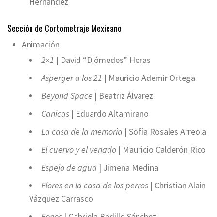
Hernández
Sección de Cortometraje Mexicano
Animación
2×1
| David “Diómedes” Heras
Asperger a los 21
| Mauricio Ademir Ortega
Beyond Space
| Beatriz Álvarez
Canicas
| Eduardo Altamirano
La casa de la memoria
| Sofía Rosales Arreola
El cuervo y el venado
| Mauricio Calderón Rico
Espejo de agua
| Jimena Medina
Flores en la casa de los perros
| Christian Alain
Vázquez Carrasco
Fonos
| Gabriela Badillo Sánchez