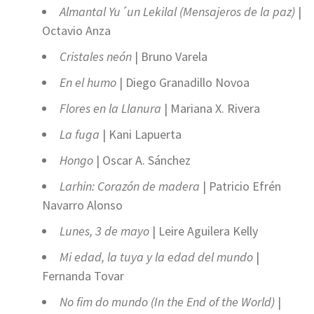
Almantal Yu´un Lekilal (Mensajeros de la paz)
|
Octavio Anza
Cristales neón
| Bruno Varela
En el humo
| Diego Granadillo Novoa
Flores en la Llanura
| Mariana X. Rivera
La fuga
| Kani Lapuerta
Hongo
| Oscar A. Sánchez
Larhin: Corazón de madera
| Patricio Efrén
Navarro Alonso
Lunes, 3 de mayo
| Leire Aguilera Kelly
Mi edad, la tuya y la edad del mundo
|
Fernanda Tovar
No fim do mundo (In the End of the World)
|